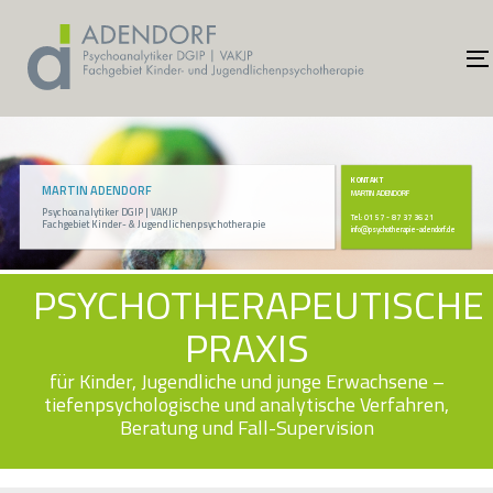
Links
Zur
überspringen
primären
Navigation
springen
Zum
Inhalt
springen
KONTAKT
MARTIN ADENDORF
MARTIN ADENDORF
Psychoanalytiker DGIP | VAKJP
Tel.: 01 57 - 87 37 36 21
Fachgebiet Kinder- & Jugendlichenpsychotherapie
info@psychotherapie-adendorf.de
PSYCHOTHERAPEUTISCHE
PRAXIS
für Kinder, Jugendliche und junge Erwachsene –
tiefenpsychologische und analytische Verfahren,
Beratung und Fall-Supervision